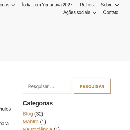
orias
Índia com Yoganaya 2027
Retiros
Sobre
Ações sociais
Contato
Pesquisar
por:
Categorias
mulos
Blog
(32)
Mantra
(1)
 para
Neurociência
(1)