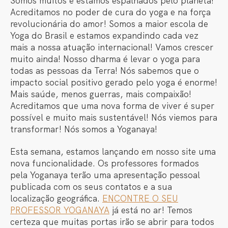
Somos muitos e estamos espalhados pelo planeta!
b
dI
A
a
Acreditamos no poder de cura do yoga e na força
revolucionária do amor! Somos a maior escola de
o
n
p
m
Yoga do Brasil e estamos expandindo cada vez
o
p
mais a nossa atuação internacional! Vamos crescer
k
muito ainda! Nosso dharma é levar o yoga para
todas as pessoas da Terra! Nós sabemos que o
impacto social positivo gerado pelo yoga é enorme!
Mais saúde, menos guerras, mais compaixão!
Acreditamos que uma nova forma de viver é super
possível e muito mais sustentável! Nós viemos para
transformar! Nós somos a Yoganaya!
Esta semana, estamos lançando em nosso site uma
nova funcionalidade. Os professores formados
pela Yoganaya terão uma apresentação pessoal
publicada com os seus contatos e a sua
localização geográfica.
ENCONTRE O SEU
PROFESSOR YOGANAYA
já está no ar! Temos
certeza que muitas portas irão se abrir para todos