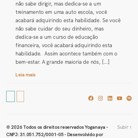
não sabe dirigir, mas dedica-se a um
treinamento em uma auto escola, você
acabará adquirindo esta habilidade. Se você
não sabe cuidar do seu dinheiro, mas
dedica-se a um curso de educação
financeira, você acabará adquirindo esta
habilidade. Assim acontece também com o
bem-estar. A grande maioria de nós, […]
Leia mais
Facebook
Instagram
Linkedin
Youtub
Spo
Subir
↑
© 2026
Todos os direitos reservados Yoganaya -
CNPJ: 31.051.752/0001-05
- Desenvolvido por