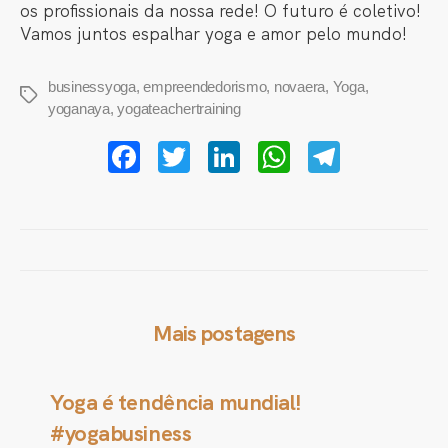
os profissionais da nossa rede! O futuro é coletivo!
Vamos juntos espalhar yoga e amor pelo mundo!
businessyoga
,
empreendedorismo
,
novaera
,
Yoga
,
Tags
yoganaya
,
yogateachertraining
F
T
Li
W
T
a
wi
n
h
el
c
tt
k
at
e
e
er
e
s
gr
b
dI
A
a
o
n
p
m
Mais postagens
o
p
k
Yoga é tendência mundial!
#yogabusiness