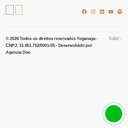
Facebook
Instagram
Linkedin
Youtub
Spot
© 2026
Todos os direitos reservados Yoganaya -
Subir
↑
CNPJ: 31.051.752/0001-05
- Desenvolvido por
Agencia Doo