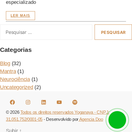
especializado
LER MAIS
Pesquisar
or:
Categorias
Blog
(32)
Mantra
(1)
Neurociência
(1)
Uncategorized
(2)
Facebook
Instagram
Linkedin
Youtube
Spotify
© 2026
Todos os direitos reservados Yoganaya - CNPJ:
31.051.752/0001-05
- Desenvolvido por
Agencia Doo
Subir
↑