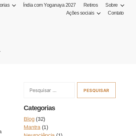
orias
Índia com Yoganaya 2027
Retiros
Sobre
Ações sociais
Contato
a
Pesquisar
por:
Categorias
Blog
(32)
Mantra
(1)
a
Neurociência
(1)