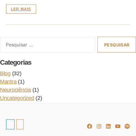
LER MAIS
Pesquisar
or:
Categorias
Blog
(32)
Mantra
(1)
Neurociência
(1)
Uncategorized
(2)
Facebook
Instagram
Linkedin
Youtub
Spot