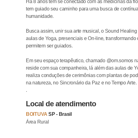
Há 8 anos tem se conectado com as medicinas da flo
tem guiado seu caminho para uma busca de contínua 
humanidade.
Busca assim, unir sua arte musical, o Sound Healing
aulas de Yoga, presenciais e On-line, transformando 
permitem ser guiados.
Em seu espaço terapêutico, chamado @om.somos na ár
reside com sua companheira, lá além das aulas de 
realiza conduções de cerimônias com plantas de pode
na natureza, no Sincronário da Paz e no Tempo Arte.
.
Local de atendimento
BOITUVA
SP - Brasil
Área Rural