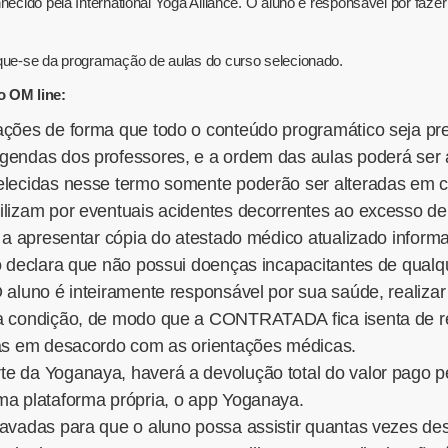
ecido pela International Yoga Alliance. O aluno é responsável por fazer a
ique-se da programação de aulas do curso selecionado.
o OM line:
ações de forma que todo o conteúdo programático seja pr
gendas dos professores, e a ordem das aulas poderá ser 
lecidas nesse termo somente poderão ser alteradas em cas
ilizam por eventuais acidentes decorrentes ao excesso de
a a apresentar cópia do atestado médico atualizado informa
o declara que não possui doenças incapacitantes de qualqu
 aluno é inteiramente responsável por sua saúde, realiza
ua condição, de modo que a CONTRATADA fica isenta de re
cas em desacordo com as orientações médicas.
 da Yoganaya, haverá a devolução total do valor pago pel
ma plataforma própria, o app Yoganaya.
avadas para que o aluno possa assistir quantas vezes des