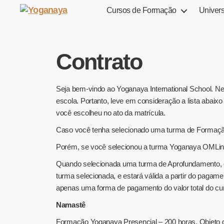
Cursos de Formação
Univer
Contrato
Seja bem-vindo ao Yoganaya International School. Ne
escola. Portanto, leve em consideração a lista abaix
você escolheu no ato da matrícula.
Caso você tenha selecionado uma turma de Formação 
Porém, se você selecionou a turma Yoganaya OMLine
Quando selecionada uma turma de Aprofundamento, en
turma selecionada, e estará válida a partir do paga
apenas uma forma de pagamento do valor total do cur
Namastê
Formação Yoganaya Presencial – 200 horas. Objeto 