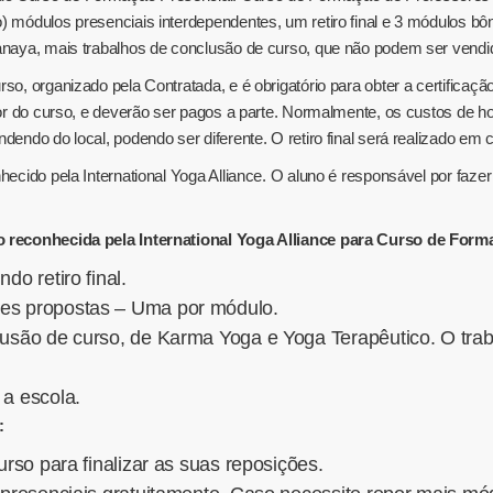
) módulos presenciais interdependentes, um retiro final e 3 módulos b
oganaya, mais trabalhos de conclusão de curso, que não podem ser ven
rso, organizado pela Contratada, e é obrigatório para obter a certifica
valor do curso, e deverão ser pagos a parte. Normalmente, os custos d
dendo do local, podendo ser diferente. O retiro final será realizado em
ecido pela International Yoga Alliance. O aluno é responsável por fazer a
ão reconhecida pela International Yoga Alliance para Curso de Form
do retiro final.
res propostas – Uma por módulo.
lusão de curso, de Karma Yoga e Yoga Terapêutico. O trab
 a escola.
:
urso para finalizar as suas reposições.