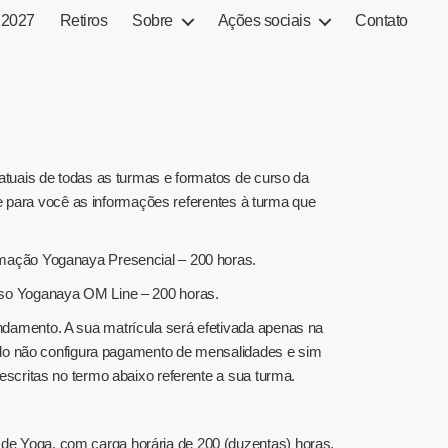
 2027
Retiros
Sobre
Ações sociais
Contato
atuais de todas as turmas e formatos de curso da
de para você as informações referentes à turma que
rmação Yoganaya Presencial – 200 horas.
rso Yoganaya OM Line – 200 horas.
damento. A sua matrícula será efetivada apenas na
lado não configura pagamento de mensalidades e sim
scritas no termo abaixo referente a sua turma.
e Yoga, com carga horária de 200 (duzentas) horas,