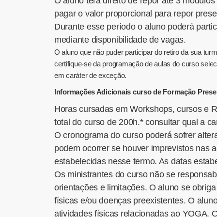
O aluno terá direito de repor até 3 módulo
pagar o valor proporcional para repor prese
Durante esse período o aluno poderá parti
mediante disponibilidade de vagas.
O aluno que não puder participar do retiro da sua turm
certifique-se da programação de aulas do curso selec
em caráter de exceção.
Informações Adicionais curso de Formação Presen
Horas cursadas em Workshops, cursos e Re
total do curso de 200h.* consultar qual a c
O cronograma do curso poderá sofrer alter
podem ocorrer se houver imprevistos nas a
estabelecidas nesse termo. As datas estabe
Os ministrantes do curso não se responsab
orientações e limitações. O aluno se obrig
físicas e/ou doenças preexistentes. O alun
atividades físicas relacionadas ao YOGA. O