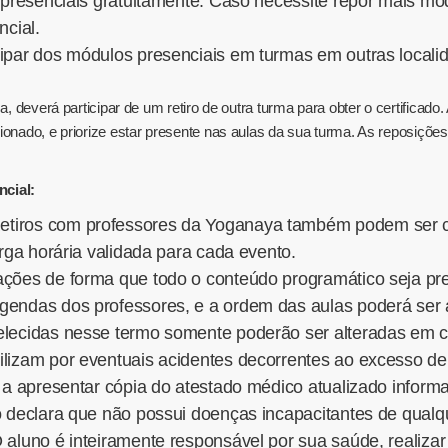
s presenciais gratuitamente. Caso necessite repor mais mó
ncial.
cipar dos módulos presenciais em turmas em outras locali
a, deverá participar de um retiro de outra turma para obter o certificad
ionado, e priorize estar presente nas aulas da sua turma. As reposições
cial:
tiros com professores da Yoganaya também podem ser con
arga horária validada para cada evento.
ações de forma que todo o conteúdo programático seja pr
gendas dos professores, e a ordem das aulas poderá ser 
lecidas nesse termo somente poderão ser alteradas em cas
ilizam por eventuais acidentes decorrentes ao excesso de
a a apresentar cópia do atestado médico atualizado informa
o declara que não possui doenças incapacitantes de qualqu
 aluno é inteiramente responsável por sua saúde, realiza