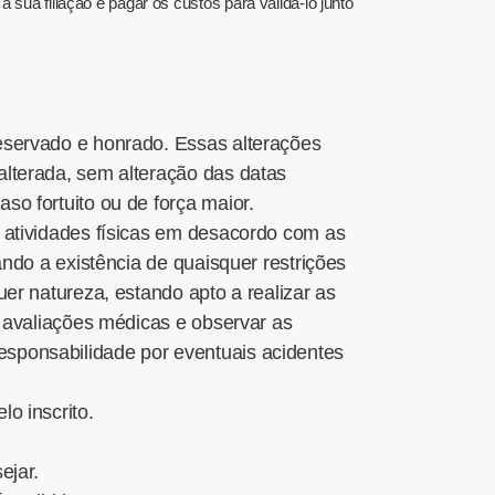
 sua filiação e pagar os custos para validá-lo junto
eservado e honrado. Essas alterações
alterada, sem alteração das datas
o fortuito ou de força maior.
 atividades físicas em desacordo com as
ndo a existência de quaisquer restrições
er natureza, estando apto a realizar as
r avaliações médicas e observar as
sponsabilidade por eventuais acidentes
o inscrito.
ejar.