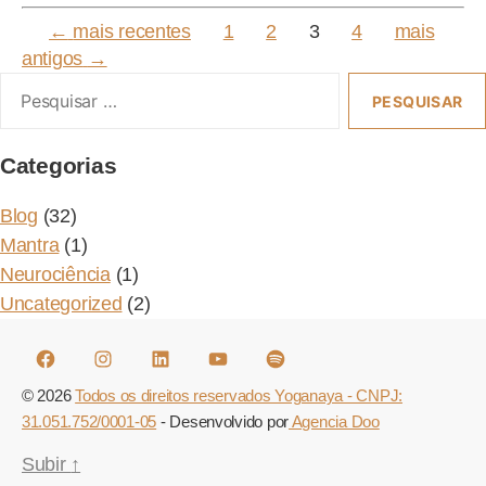
PAGINAÇÃO
←
mais recentes
1
2
3
4
mais
antigos
→
DE
Pesquisar
POSTS
or:
Categorias
Blog
(32)
Mantra
(1)
Neurociência
(1)
Uncategorized
(2)
Facebook
Instagram
Linkedin
Youtube
Spotify
© 2026
Todos os direitos reservados Yoganaya - CNPJ:
31.051.752/0001-05
- Desenvolvido por
Agencia Doo
Subir
↑