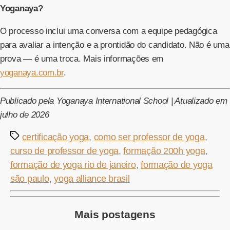
Yoganaya?
O processo inclui uma conversa com a equipe pedagógica
para avaliar a intenção e a prontidão do candidato. Não é uma
prova — é uma troca. Mais informações em
yoganaya.com.br
.
Publicado pela Yoganaya International School | Atualizado em
julho de 2026
Tags
certificação yoga
,
como ser professor de yoga
,
curso de professor de yoga
,
formação 200h yoga
,
formação de yoga rio de janeiro
,
formação de yoga
são paulo
,
yoga alliance brasil
Mais postagens